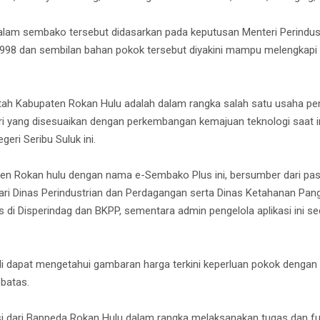
am sembako tersebut didasarkan pada keputusan Menteri Perindus
98 dan sembilan bahan pokok tersebut diyakini mampu melengkapi nu
tah Kabupaten Rokan Hulu adalah dalam rangka salah satu usaha pe
i yang disesuaikan dengan perkembangan kemajuan teknologi saat ini
egeri Seribu Suluk ini.
en Rokan hulu dengan nama e-Sembako Plus ini, bersumber dari pa
ari Dinas Perindustrian dan Perdagangan serta Dinas Ketahanan Pan
us di Disperindag dan BKPP, sementara admin pengelola aplikasi ini 
ali dapat mengetahui gambaran harga terkini keperluan pokok dengan 
batas.
si dari Bappeda Rokan Hulu dalam rangka melaksanakan tugas dan f