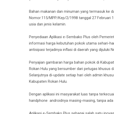
Bahan makanan dan minuman yang termasuk ke dal
Nomor:115/MPP/Kep/2/1998 tanggal 27 Februari 19
usia dan jenis kelamin.
Penyediaan Aplikasi e-Sembako Plus oleh Pemerin
informasi harga kebutuhan pokok utama sehari-har
antisipasi terjadinya inflasi di daerah yang dijuluki N
Penyajian gambaran harga bahan pokok di Kabupat
Rokan Hulu yang bersumber dari petugas khusus d
Selanjutnya di-update setiap hari oleh admin khus
Kabupaten Rokan Hulu.
Dengan aplikasi ini masyarakat luas tanpa terkecu
handphone androidnya masing-masing, tanpa ada 
Aplikasi e-Sembako Plus sebagai salah satu inova